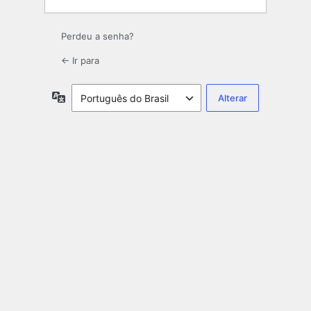
Perdeu a senha?
← Ir para
Idioma