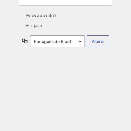
Perdeu a senha?
← Ir para
Idioma