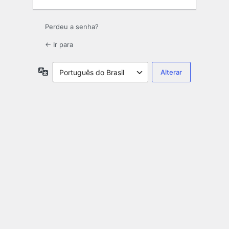
Perdeu a senha?
← Ir para
Idioma