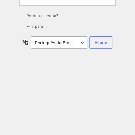
Perdeu a senha?
← Ir para
Idioma