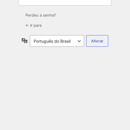
Perdeu a senha?
← Ir para
Idioma