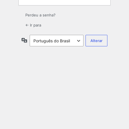
Perdeu a senha?
← Ir para
Idioma