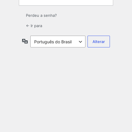
Perdeu a senha?
← Ir para
Idioma