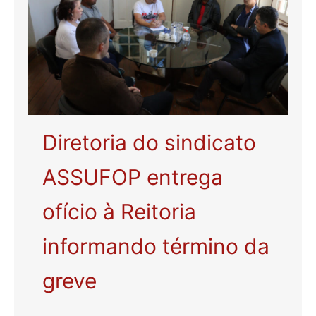
Diretoria do sindicato
ASSUFOP entrega
ofício à Reitoria
informando término da
greve