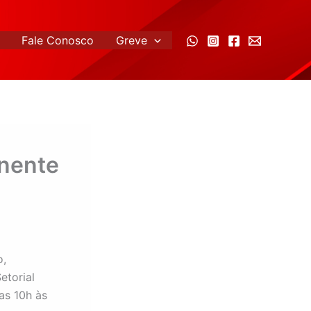
Fale Conosco
Greve
anente
o,
etorial
as 10h às