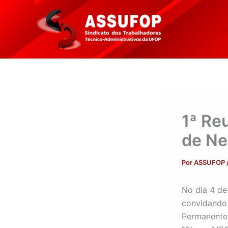
Ir
para
o
conteúdo
1ª Re
de Ne
Por
ASSUFOP
No dia 4 de
convidando 
Permanente 