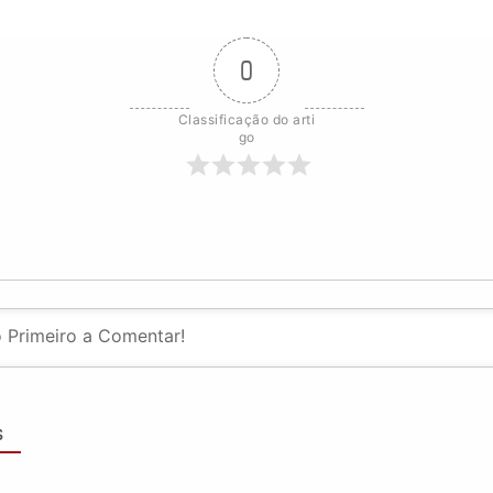
0
Classificação do arti
go
S