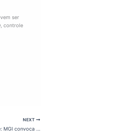
evem ser
, controle
NEXT
Reflexos da greve: MGI convoca a FASUBRA para mais uma reunião da Mesa Central em caráter extraordinário