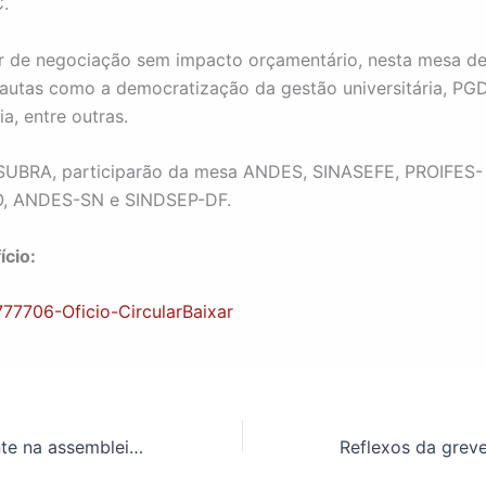
.
ar de negociação sem impacto orçamentário, nesta mesa d
autas como a democratização da gestão universitária, PGD
a, entre outras.
SUBRA, participarão da mesa ANDES, SINASEFE, PROIFES-
, ANDES-SN e SINDSEP-DF.
ício:
77706-Oficio-Circular
Baixar
ASSUFOP presente na assembleia dos estudantes da UFOP