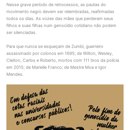
Nesse grave período de retrocessos, as pautas do
movimento negro devem ser relembradas, reafirmadas
todos os dias. As vozes das mães que perderam seus
filhos e suas filhas num genocídio cotidiano não podem
ser silenciadas.
Para que nunca se esqueçam de Zumbi, guerreiro
assassinado por colonos em 1695; de Wilton, Wesley,
Cleiton, Carlos e Roberto, mortos com 111 tiros da polícia
em 2015; de Marielle Franco; de Mestre Moa e Igor
Mendes.