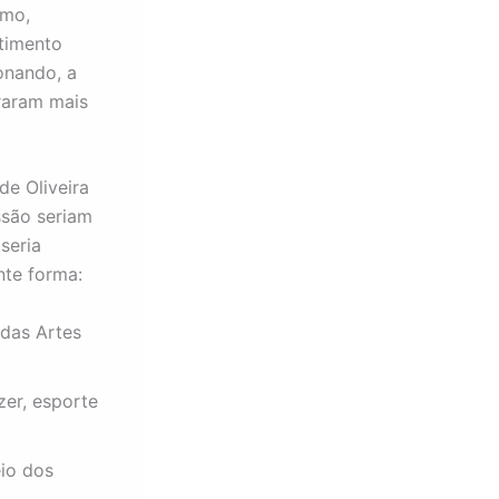
rmo,
timento
onando, a
oraram mais
de Oliveira
ssão seriam
seria
nte forma:
das Artes
zer, esporte
io dos