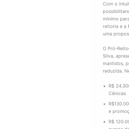
Com o intui
possibilita
mínimo para
reitoria e 
uma propost
O Pró-Reito
Silva, apre
mantidos, 
reduzida. N
R$ 24.30
Cênicas
R$130.000
e promoç
R$ 120.0
cursos d