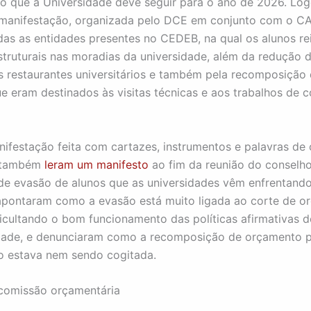
o que a Universidade deve seguir para o ano de 2026. Logo
manifestação, organizada pelo DCE em conjunto com o CA
as as entidades presentes no CEDEB, na qual os alunos re
struturais nas moradias da universidade, além da redução d
 restaurantes universitários e também pela recomposição 
e eram destinados às visitas técnicas e aos trabalhos de 
ifestação feita com cartazes, instrumentos e palavras de
 também
leram um manifesto
ao fim da reunião do conselho
de evasão de alunos que as universidades vêm enfrentand
apontaram como a evasão está muito ligada ao corte de o
icultando o bom funcionamento das políticas afirmativas d
dade, e denunciaram como a recomposição de orçamento p
ão estava nem sendo cogitada.
comissão orçamentária