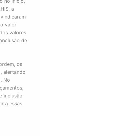
 no início,
HIS, a
ivindicaram
o valor
dos valores
conclusão de
 ordem, os
, alertando
o. No
rçamentos,
e inclusão
ara essas