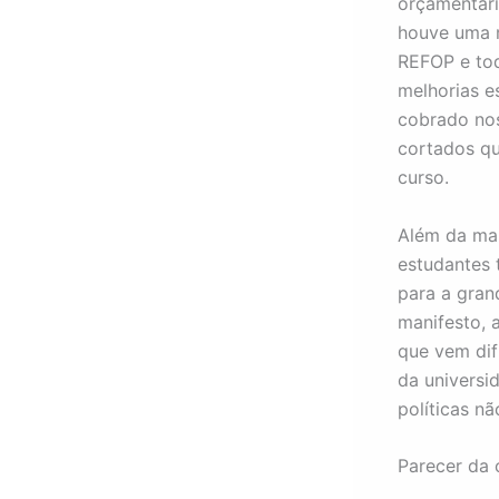
orçamentári
houve uma 
REFOP e tod
melhorias e
cobrado nos
cortados qu
curso.
Além da man
estudantes
para a gran
manifesto, 
que vem dif
da universi
políticas n
Parecer da 