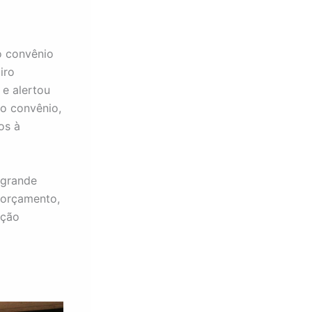
o convênio
iro
e alertou
do convênio,
os à
 grande
 orçamento,
ação