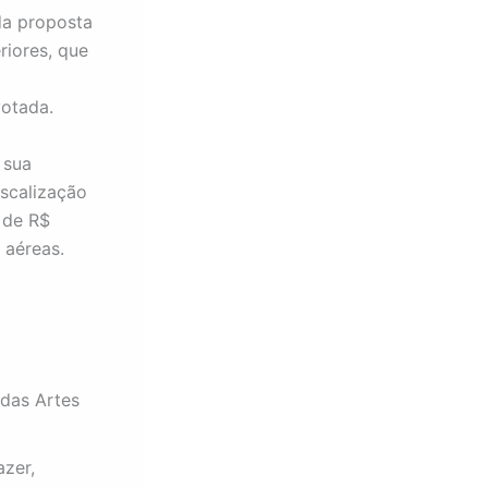
da proposta
riores, que
a
votada.
 sua
iscalização
 de R$
 aéreas.
das Artes
azer,