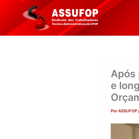
Ir
para
o
conteúdo
Após 
e lon
Orçam
Por
ASSUFOP