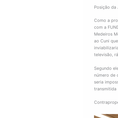
Posição da 
Como a prop
com a FUNDA
Medeiros M
ao Cuni que
inviabilizar
televisão, 
Segundo ele
número de c
seria impos
transmitida
Contrapropo