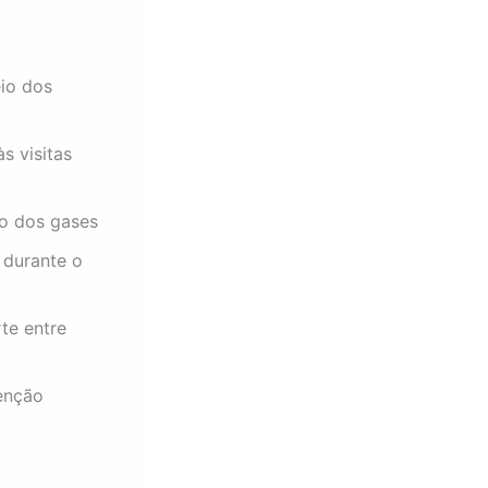
io dos
s visitas
ão dos gases
 durante o
te entre
enção