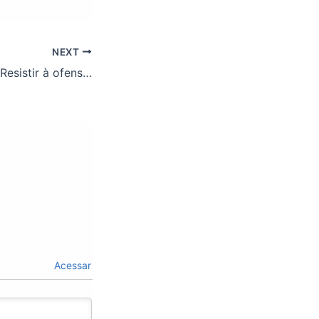
NEXT
Jornal ASSUFOP: Resistir à ofensiva da extrema direita. Confira os destaques
Acessar