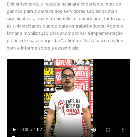
Evidentemente, o reajuste salarial é importante, mas os
ganhos para a carreira dos servidores são ainda mais
significativos, trazendo benefícios duradouros tanto para
as universidades quanto para os trabalhadores. Agora é
firmar a mobilização para acompanhar a implementação
prática dessas conquistas”, afirmou. Veja abaixo o vídeo
com o informe sobre a assembleia: