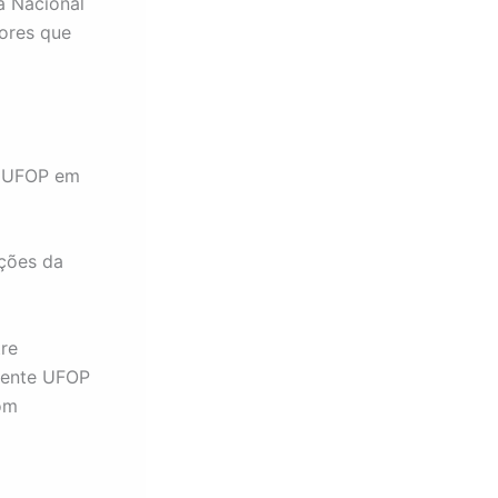
a Nacional
dores que
e UFOP em
nções da
re
Frente UFOP
om