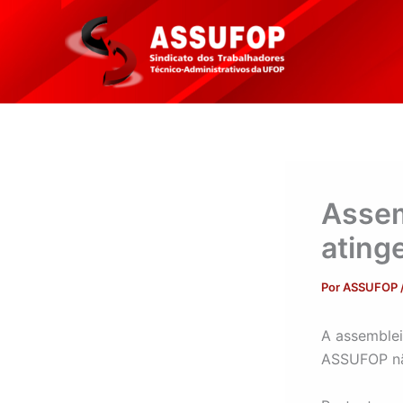
Ir
para
o
conteúdo
Assem
ating
Por
ASSUFOP
A assemblei
ASSUFOP não