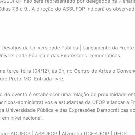
 ASSUFOP não será representado por delegados na Plenári
(dias 7,8 e 9). A direção do ASSUFOP indicará os observa
.
Desafios da Universidade Pública | Lançamento da Frent
niversidade Pública e das Expressões Democráticas.
a terça-feira (04/12), às 9h, no Centro de Artes e Conve
ro Preto-MG. Entrada livre.
o do evento é estabelecer uma relação de proximidade ent
écnicos-administrativos e estudantes da UFOP e lançar a 
da Universidade Pública e das Expressões Democráticas c
 em nível nacional.
ção: ADUFOP | ASSUFOP | Alvorada DCE-UFOP | UFOP