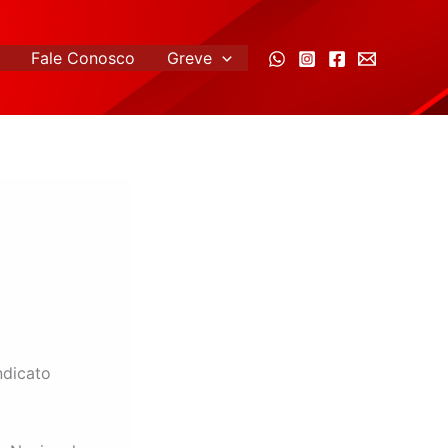
Fale Conosco
Greve
ndicato