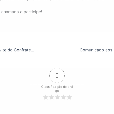
 chamada e participe!
Retire já seu convite da Confraternização de Fim de Ano!
0
Classificação do arti
go