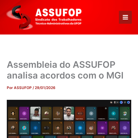
Ir
para
o
conteúdo
Assembleia do ASSUFOP
analisa acordos com o MGI
Por
ASSUFOP
/
29/01/2026