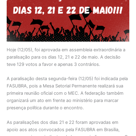
Hoje (12/05), foi aprovada em assembleia extraordinária a
paralisação para os dias 12, 21 e 22 de maio. A decisão
teve 129 votos a favor e apenas 3 contrários.
A paralisação desta segunda-feira (12/05) foi indicada pela
FASUBRA, pois a Mesa Setorial Permanente realizará sua
primeira reunião oficial com o MEC. A federação também
organizará um ato em frente ao ministério para marcar
presença política durante o encontro.
As paralisações dos dias 21 e 22 foram aprovadas em
apoio aos atos convocados pela FASUBRA em Brasília,