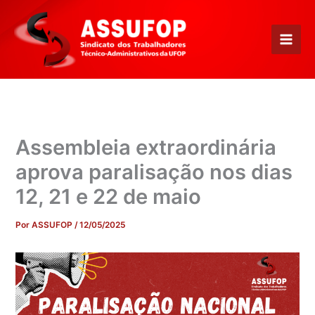
Ir
para
o
conteúdo
Assembleia extraordinária
aprova paralisação nos dias
12, 21 e 22 de maio
Por
ASSUFOP
/
12/05/2025