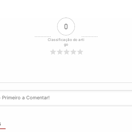
0
Classificação do arti
go
S