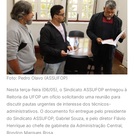
Foto: Pedro Olavo (ASSUFOP)
Nesta terça-feira (06/05), o Sindicato ASSUFOP entregou à
Reitoria da UFOP um ofício solicitando uma reunião para
discutir pautas urgentes de interesse dos técnicos-
administrativos. O documento foi entregue pelo presidente
do Sindicato ASSUFOP, Gabriel Souza, e pelo diretor Flávio
Henrique ao chefe de gabinete da Administração Central,
Rondon Marques Rosa.