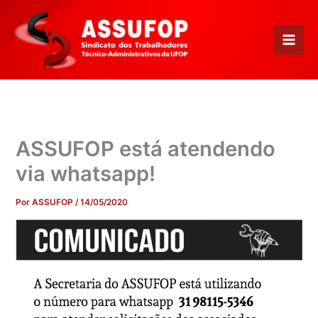
Ir
para
o
conteúdo
ASSUFOP está atendendo
via whatsapp!
Por
ASSUFOP
/
14/05/2020