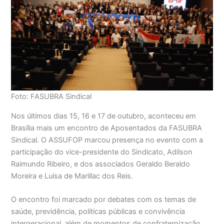
Foto: FASUBRA Sindical
Nos últimos dias 15, 16 e 17 de outubro, aconteceu em
Brasília mais um encontro de Aposentados da FASUBRA
Sindical. O ASSUFOP marcou presença no evento com a
participação do vice-presidente do Sindicato, Adilson
Raimundo Ribeiro, e dos associados Geraldo Beraldo
Moreira e Luísa de Marillac dos Reis.
O encontro foi marcado por debates com os temas de
saúde, previdência, políticas públicas e convivência
intergeracional, além de momentos de confraternização.