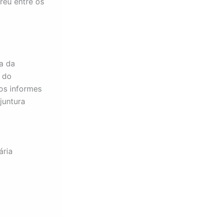
reu entre os
a da
 do
os informes
juntura
ária