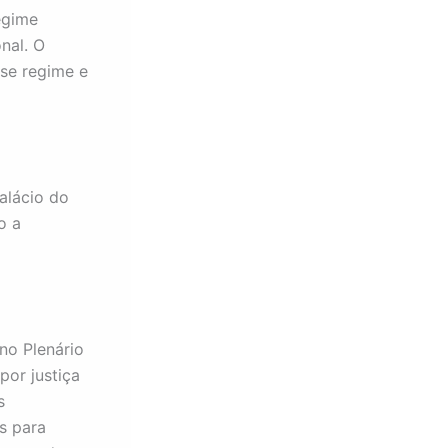
egime
nal. O
se regime e
alácio do
o a
no Plenário
por justiça
s
s para