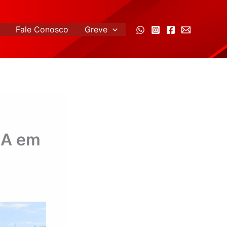
Fale Conosco
Greve
RA em