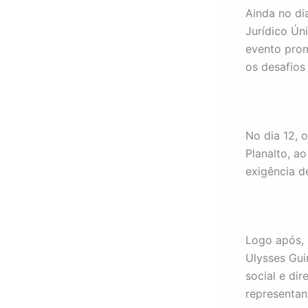
Ainda no di
Jurídico Ún
evento prom
os desafios
No dia 12, 
Planalto, a
exigência d
Logo após, 
Ulysses Gui
social e dir
representan