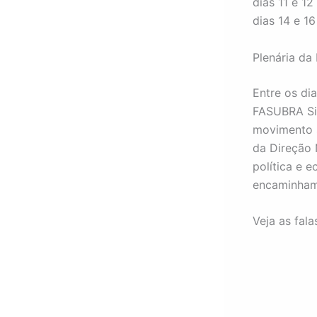
dias 11 e 1
dias 14 e 1
Plenária d
Entre os di
FASUBRA Sin
movimento s
da Direção 
política e 
encaminham
Veja as fal