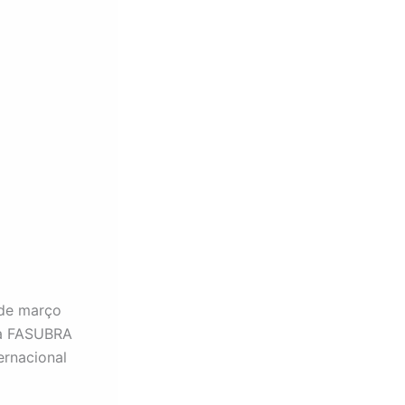
 de março
ela FASUBRA
ernacional