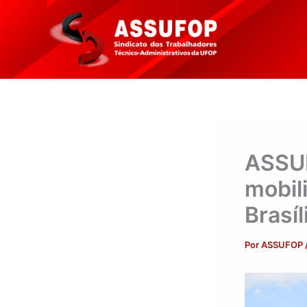
Ir
para
o
conteúdo
ASSU
mobil
Brasíl
Por
ASSUFOP