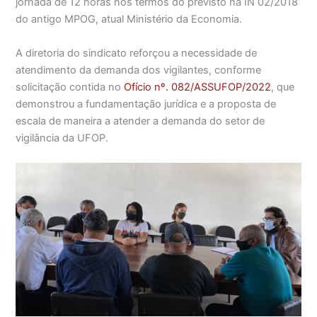
jornada de 12 horas nos termos do previsto na IN 02/2018
do antigo MPOG, atual Ministério da Economia.
A diretoria do sindicato reforçou a necessidade de
atendimento da demanda dos vigilantes, conforme
solicitação contida no
Ofício nº. 082/ASSUFOP/2022
, que
demonstrou a fundamentação jurídica e a proposta de
escala de maneira a atender a demanda do setor de
vigilância da UFOP.