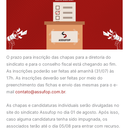
O prazo para inscrição das chapas para a diretoria do
sindicato e para o conselho fiscal está chegando ao fim.
As inscrições poderão ser feitas até amanhã (31/07) às
17h. As inscrições deverão ser feitas por meio do
preenchimento das fichas e envio das mesmas para o e-
mail
contato@assufop.com.br
.
As chapas e candidaturas individuais serão divulgadas no
site do sindicato Assufop no dia 01 de agosto. Após isso,
caso alguma candidatura tenha sido impugnada, os
associados terão até o dia 05/08 para entrar com recurso.