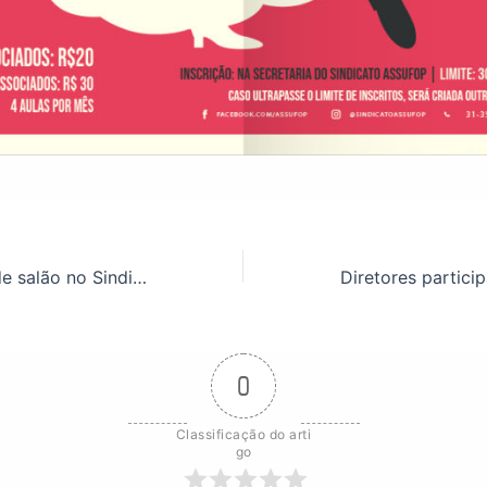
Aulas de dança de salão no Sindicato ASSUFOP
0
Classificação do arti
go