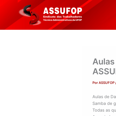
Ir
para
o
conteúdo
Aulas
ASSUF
Por
ASSUFOP
Aulas de Da
Samba de gaf
Todas as qu