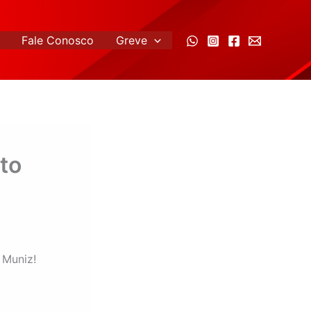
Fale Conosco
Greve
to
 Muniz!