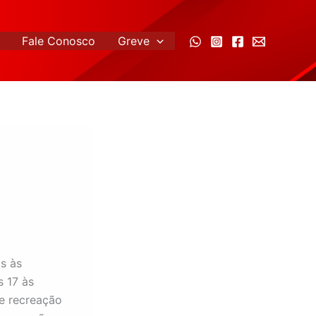
Fale Conosco
Greve
s às
s 17 às
e recreação