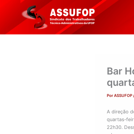
Ir
para
o
conteúdo
Bar H
quart
Por
ASSUFOP
A direção d
quartas-fei
22h30. Dess