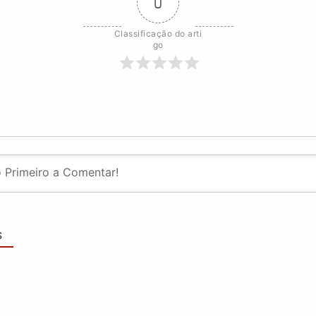
0
Classificação do arti
go
S