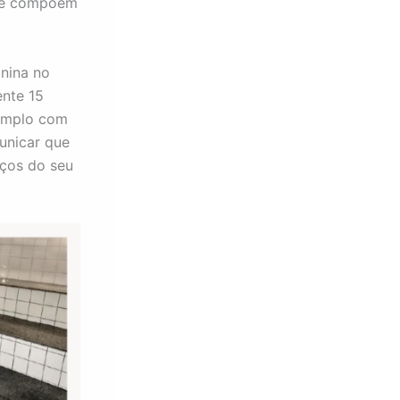
que compõem
inina no
nte 15
 amplo com
unicar que
aços do seu