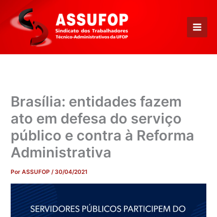
Ir
para
o
conteúdo
Brasília: entidades fazem
ato em defesa do serviço
público e contra à Reforma
Administrativa
Por
ASSUFOP
/
30/04/2021