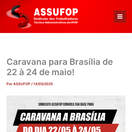
Ir
para
o
conteúdo
Caravana para Brasília de
22 à 24 de maio!
Por
ASSUFOP
/
14/05/2025