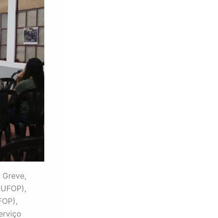
 Greve,
SUFOP),
FOP),
erviço