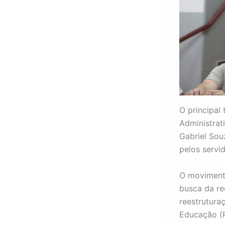
O principal
Administrat
Gabriel Sou
pelos servi
O movimento
busca da re
reestrutura
Educação (