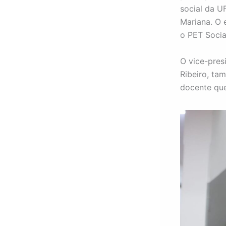
social da U
Mariana. O 
o PET Socia
O vice-pres
Ribeiro, ta
docente que