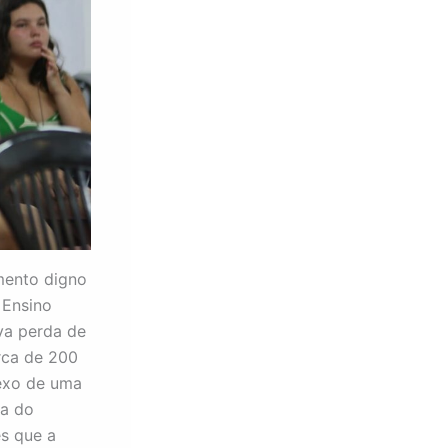
mento digno
 Ensino
iva perda de
rca de 200
lexo de uma
xa do
es que a