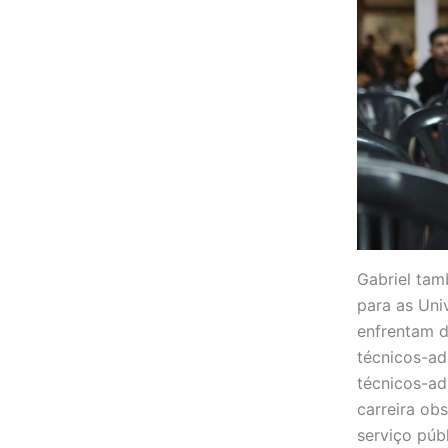
Gabriel tam
para as Univ
enfrentam d
técnicos-ad
técnicos-ad
carreira ob
serviço púb