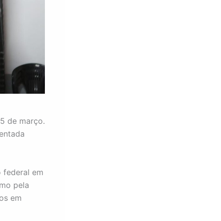
25 de março.
rentada
 federal em
omo pela
vos em