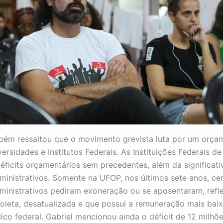
bém ressaltou que o movimento grevista luta por um orça
ersidades e Institutos Federais. As Instituições Federais de
éficits orçamentários sem precedentes, além da significat
ministrativos. Somente na UFOP, nos últimos sete anos, ce
ministrativos pediram exoneração ou se aposentaram, ref
soleta, desatualizada e que possui a remuneração mais bai
lico federal. Gabriel mencionou ainda o déficit de 12 milhõ