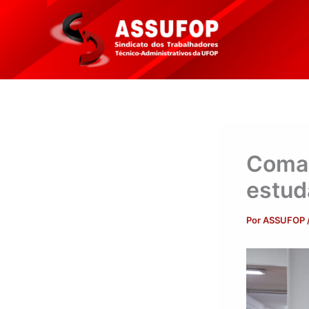
Ir
para
o
conteúdo
Coman
estud
Por
ASSUFOP