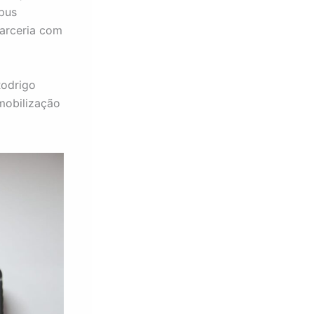
mpus
arceria com
Rodrigo
mobilização