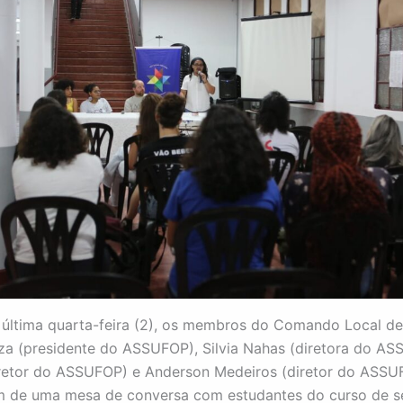
 última quarta-feira (2), os membros do Comando Local de
za (presidente do ASSUFOP), Silvia Nahas (diretora do AS
retor do ASSUFOP) e Anderson Medeiros (diretor do ASSU
m de uma mesa de conversa com estudantes do curso de s