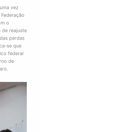
, uma vez
a Federação
om o
 de reajuste
 das perdas
aca-se que
co federal
rno de
aro.