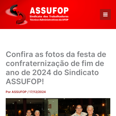
Ir
para
o
conteúdo
Confira as fotos da festa de
confraternização de fim de
ano de 2024 do Sindicato
ASSUFOP!
Por
ASSUFOP
/
17/12/2024