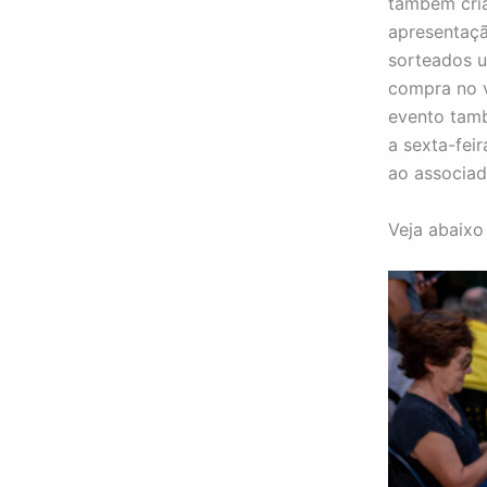
também cria
apresentaç
sorteados 
compra no v
evento tam
a sexta-fei
ao associad
Veja abaixo