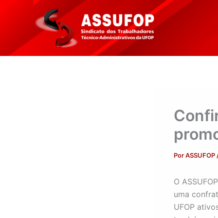
Ir
para
o
conteúdo
Confi
promo
Por
ASSUFOP
O ASSUFOP m
uma confrat
UFOP ativo