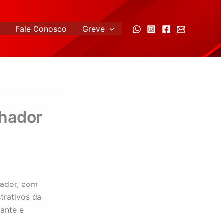
Fale Conosco
Greve
lhador
hador, com
trativos da
ante e