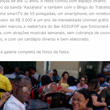
nças de até 12 anos. A festa contou com espaço infantil;
ão da banda “Kazahara” e também com o Bingo do Trabalh
uma smartTV de 55 polegadas; um smartphone; um noteboo
alor de R$ 3.000 e um ano de mensalidade Unimed grátis ao
bém marcou a reabertura do Bar ASSUFOP que funcionará
ra, com atrações musicais semanais, sem cobrança de couve
o, e com um cardápio diverso e bem elaborado.
 a galeria completa de fotos da festa: