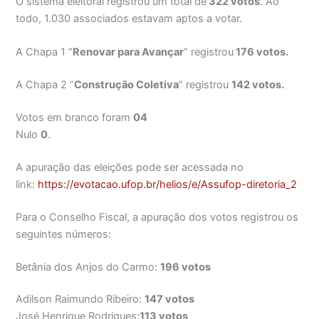
O sistema eleitoral registrou um total de
322 votos
. Ao
todo, 1.030 associados estavam aptos a votar.
A Chapa 1 “
Renovar para Avançar
” registrou
176 votos.
A Chapa 2 “
Construção Coletiva
” registrou
142 votos.
Votos em branco foram
04
Nulo
0
.
A apuração das eleições pode ser acessada no
link:
https://evotacao.ufop.br/helios/e/Assufop-diretoria_2
Para o Conselho Fiscal, a apuração dos votos registrou os
seguintes números:
Betânia dos Anjos do Carmo:
196 votos
Adilson Raimundo Ribeiro:
147 votos
José Henrique Rodrigues:
113 votos