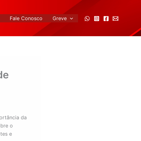
Fale Conosco
Greve
de
portância da
bre o
tes e