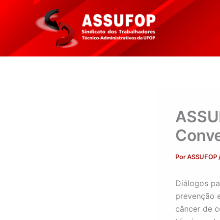
Ir
para
o
conteúdo
ASSUF
Conv
Por
ASSUFOP
Diálogos pa
prevenção 
câncer de c