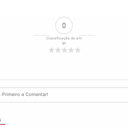
0
Classificação do arti
go
S