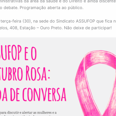
inistrativas da área da saúde e do Direito e ainda discente
 debate. Programação aberta ao público.
terça-feira (30), na sede do Sindicato ASSUFOP que fica 
los, 408, Estação – Ouro Preto. Não deixe de participar!