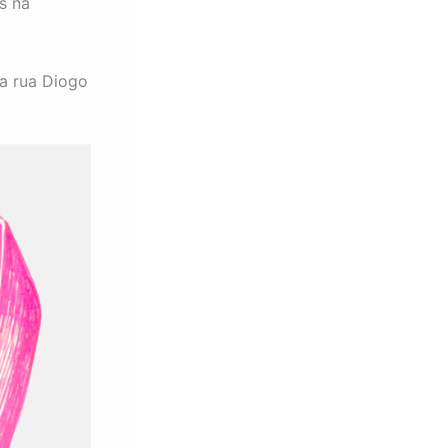
s na
na rua Diogo