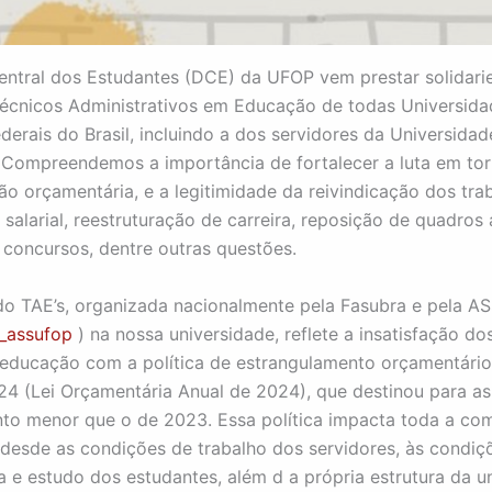
entral dos Estudantes (DCE) da UFOP vem prestar solidari
écnicos Administrativos em Educação de todas Universida
ederais do Brasil, incluindo a dos servidores da Universida
 Compreendemos a importância de fortalecer a luta em to
o orçamentária, e a legitimidade da reivindicação dos tra
 salarial, reestruturação de carreira, reposição de quadros
 concursos, dentre outras questões.
do TAE’s, organizada nacionalmente pela Fasubra e pela 
_assufop
) na nossa universidade, reflete a insatisfação do
 educação com a política de estrangulamento orçamentári
4 (Lei Orçamentária Anual de 2024), que destinou para as
o menor que o de 2023. Essa política impacta toda a co
desde as condições de trabalho dos servidores, às condiç
 e estudo dos estudantes, além d a própria estrutura da u