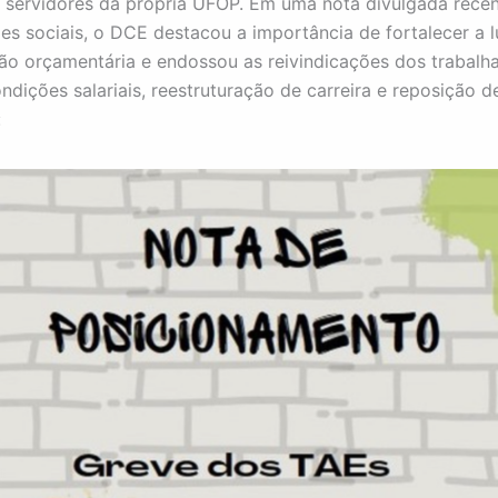
s servidores da própria UFOP. Em uma nota divulgada rece
es sociais, o DCE destacou a importância de fortalecer a l
o orçamentária e endossou as reivindicações dos trabalh
ndições salariais, reestruturação de carreira e reposição d
: