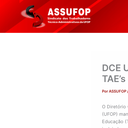
Ir
para
o
conteúdo
DCE U
TAE’s
Por
ASSUFOP
O Diretório
(UFOP) mani
Educação (T