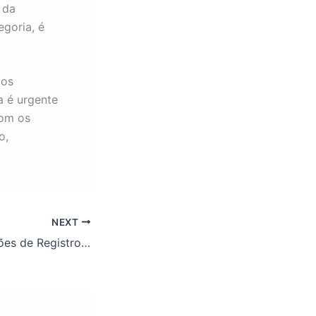
 da
goria, é
dos
a é urgente
com os
o,
NEXT
Reunião: orientações de Registro de Frequência na Greve