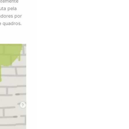
ntemente
uta pela
adores por
e quadros.