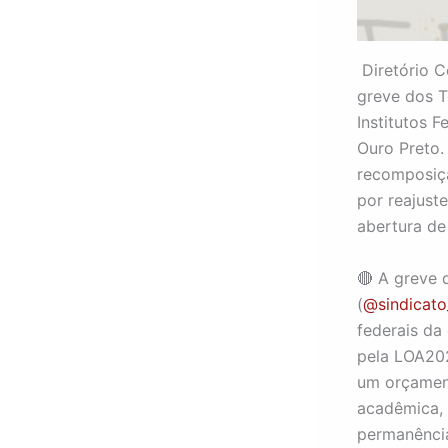
Diretório C
greve dos T
Institutos F
Ouro Preto.
recomposiçã
por reajuste
abertura de
🔴 A greve 
(
@sindicato
federais da
pela LOA202
um orçament
acadêmica, 
permanência