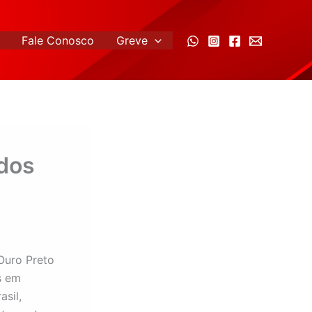
Fale Conosco
Greve
dos
Ouro Preto
s em
asil,