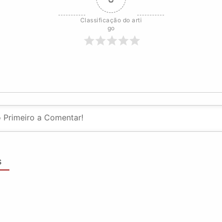
Classificação do arti
go
S