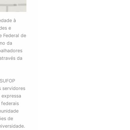
edade à
des e
de Federal de
rno da
balhadores
 através da
ASSUFOP
s servidores
o expressa
 federais
munidade
ões de
niversidade.