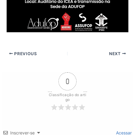
PREVIOUS
NEXT
0
Classificação do arti
go
Inscrever-se
Acessar