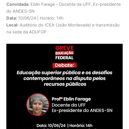
Convidada:
Eblin Farage – Docente da UFF, Ex-presidente
do ANDES-SN
Data:
10/06/24 | Horário: 14h
Local:
Auditório do ICEA (João Monlevade) e transmissão
na sede da ADUFOP