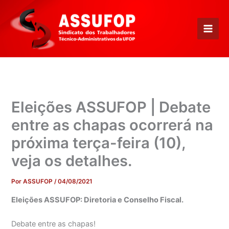
Ir
para
o
conteúdo
Eleições ASSUFOP | Debate
entre as chapas ocorrerá na
próxima terça-feira (10),
veja os detalhes.
Por
ASSUFOP
/
04/08/2021
Eleições ASSUFOP: Diretoria e Conselho Fiscal.
Debate entre as chapas!