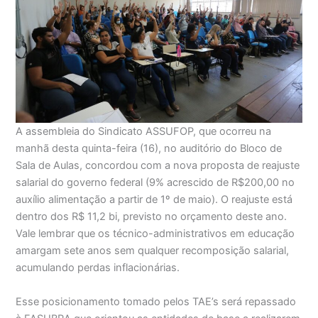
A assembleia do Sindicato ASSUFOP, que ocorreu na
manhã desta quinta-feira (16), no auditório do Bloco de
Sala de Aulas, concordou com a nova proposta de reajuste
salarial do governo federal (9% acrescido de R$200,00 no
auxílio alimentação a partir de 1º de maio). O reajuste está
dentro dos R$ 11,2 bi, previsto no orçamento deste ano.
Vale lembrar que os técnico-administrativos em educação
amargam sete anos sem qualquer recomposição salarial,
acumulando perdas inflacionárias.
Esse posicionamento tomado pelos TAE’s será repassado