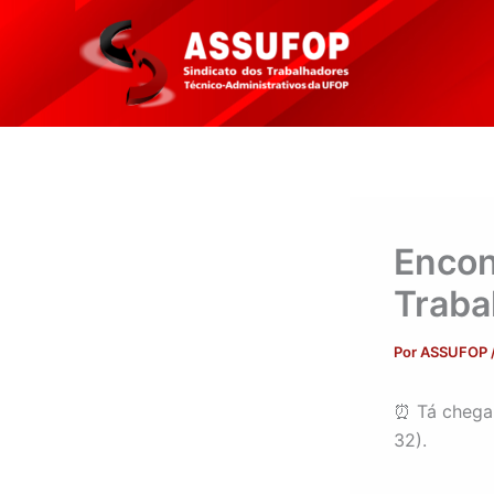
Ir
para
o
conteúdo
Encon
Traba
Por
ASSUFOP
⏰ Tá chegan
32).