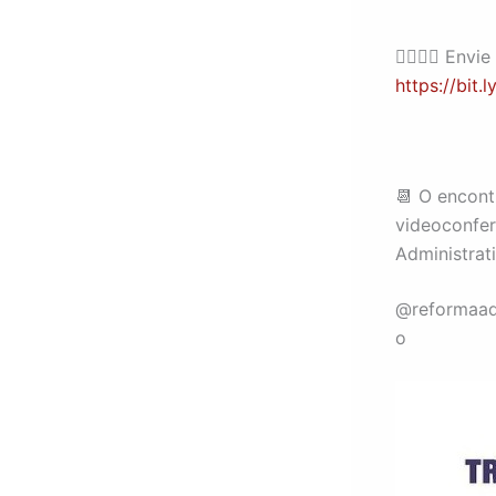
🙎‍♀️🙎‍♂️ E
https://bit.
📆 O encont
videoconfer
Administrat
@reformaadm
o