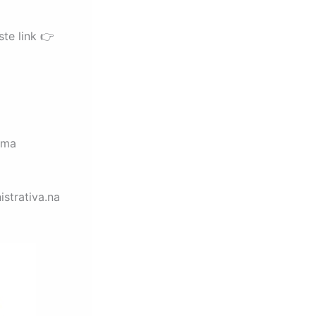
ste link 👉
rma
strativa.na