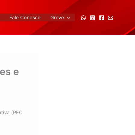
Fale Conosco
Greve
es e
ativa (PEC