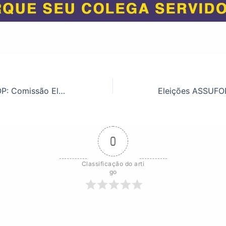
Eleições ASSUFOP: Comissão Eleitoral divulga a homologação das chapas
0
Classificação do arti
go