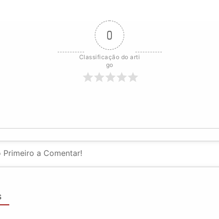
0
Classificação do arti
go
S