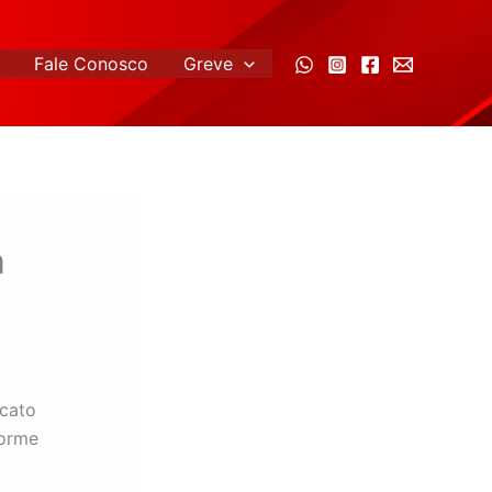
Fale Conosco
Greve
à
icato
forme