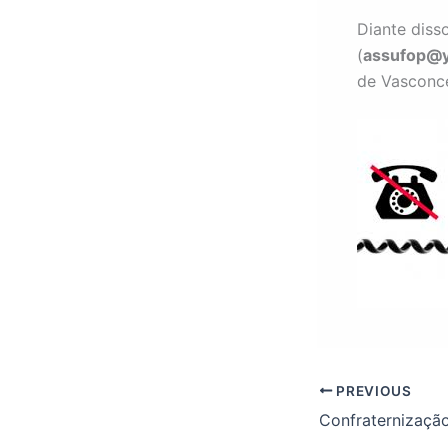
Diante diss
(
assufop@y
de Vasconce
PREVIOUS