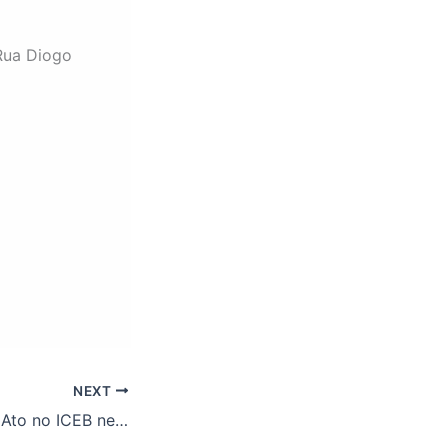
Rua Diogo
NEXT
Educar é Resistir! Ato no ICEB nesta quarta-feira, às 12h.