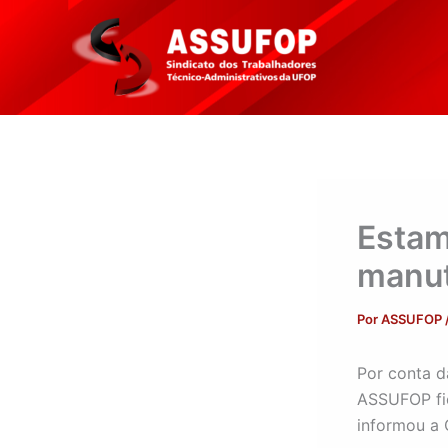
Ir
para
o
conteúdo
Estam
manut
Por
ASSUFOP
Por conta d
ASSUFOP fic
informou a 