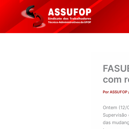
Ir
para
o
conteúdo
FASUB
com r
Por
ASSUFOP
Ontem (12/0
Supervisão 
das mudança