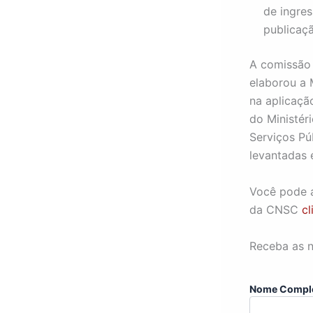
de ingre
publicaç
A comissão 
elaborou a 
na aplicaçã
do Ministér
Serviços Pú
levantadas 
Você pode 
da CNSC
cl
Receba as n
Nome Compl