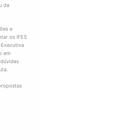
u da
ões e
ntar os IFES
-Executiva
ão em
 dúvidas
uta.
propostas