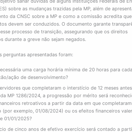
jetivo sanar dúvidas de alguns Instituições Federais de En
FES) sobre as mudanças trazidas pela MP, além de apresen
ento da CNSC sobre a MP e como a comissão acredita que
tos devem ser conduzidos. O documento garante transparê
esse processo de transição, assegurando que os direitos
s durante a greve não sejam negados.
 perguntas apresentadas foram:
necessária uma carga horária mínima de 20 horas para cad
ção/ação de desenvolvimento?
ervidores que completaram o interstício de 12 meses ante
 da MP 1286/2024, a progressão por mérito será reconhec
inanceiros retroativos a partir da data em que completaram
io (por exemplo, 01/08/2024) ou os efeitos financeiros val
de 01/01/2025?
ício de cinco anos de efetivo exercício será contado a part