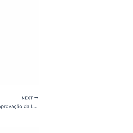
NEXT
Entenda como a aprovação da Lei Orçamentária Anual impacta o reajuste salarial dos TAEs