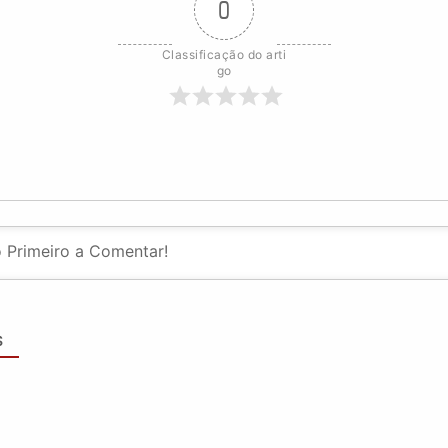
0
Classificação do arti
go
S