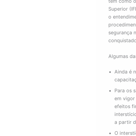
tem como ob
Superior (I
o entendim
procedimen
segurança n
conquistado
Algumas das
Ainda é 
capacita
Para os s
em vigor
efeitos f
interstíc
a partir 
O interst