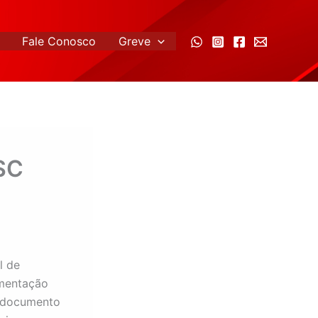
Fale Conosco
Greve
SC
l de
ementação
O documento