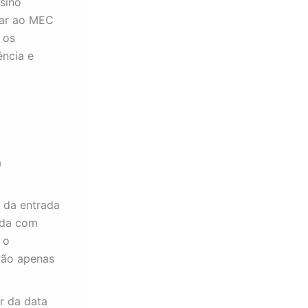
sino
tar ao MEC
 os
ncia e
a
s da entrada
ida com
 o
erão apenas
ir da data