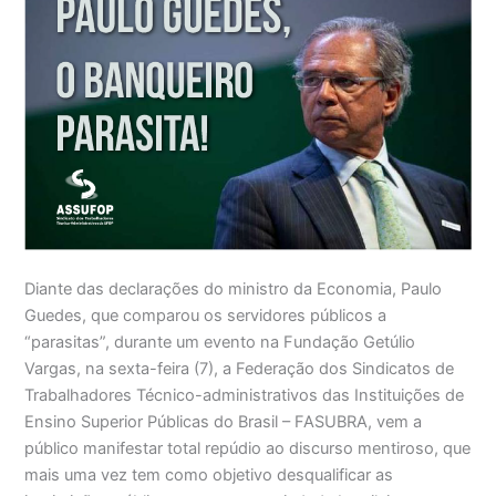
Diante das declarações do ministro da Economia, Paulo
Guedes, que comparou os servidores públicos a
“parasitas”, durante um evento na Fundação Getúlio
Vargas, na sexta-feira (7), a Federação dos Sindicatos de
Trabalhadores Técnico-administrativos das Instituições de
Ensino Superior Públicas do Brasil – FASUBRA, vem a
público manifestar total repúdio ao discurso mentiroso, que
mais uma vez tem como objetivo desqualificar as