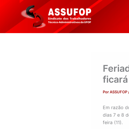
Ir
para
o
conteúdo
Feria
ficar
Por
ASSUFOP
Em razão do
dias 7 e 8 
feira (11).