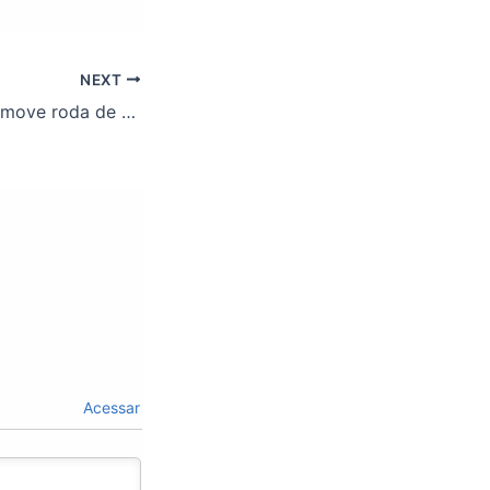
NEXT
Bar ASSUFOP promove roda de samba com Silvia Gomes e Fernando Procópio
Acessar