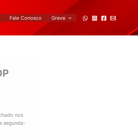
Fale Conosco
Greve
OP
echado nos
ma segunda-