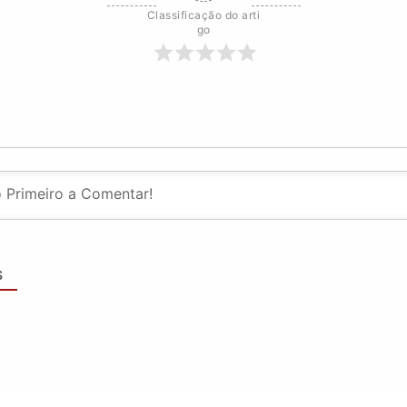
Classificação do arti
go
S