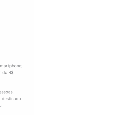
Smartphone;
r de R$
essoas.
 destinado
u