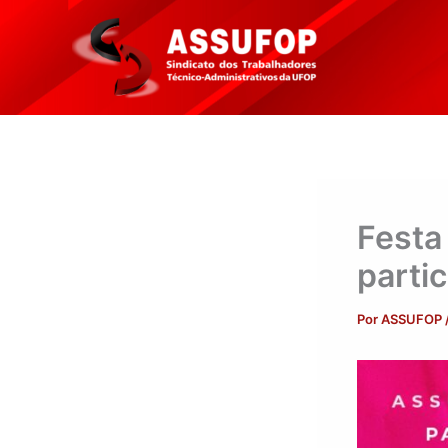
Ir
para
o
conteúdo
Festa
parti
Por
ASSUFOP