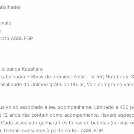
abalhador
 maio
h
icato ASSUFOP
 a banda Kazahara
Trabalhador – Show de prêmios: Smart TV 55’; Notebook; 
nsalidade da Unimed grátis ao titular; Vale compra no valo
usivo ao associado e seu acompanhante. Limitado a 400 p
té 12 anos não contam como acompanhante. Haverá espaço
. Cada associado ganhará três fichas de bebidas (cerveja o
e). Demais consumos à parte no Bar ASSUFOP.