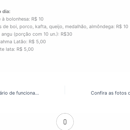
 dia:
 à bolonhesa: R$ 10
s de boi, porco, kafta, queijo, medalhão, almôndega: R$ 10
e angu (porção com 10 un.): R$30
rahma Latão: R$ 5,00
te lata: R$ 5,00
Alteração no horário de funcionamento devido ao feriado e reforma interna
0