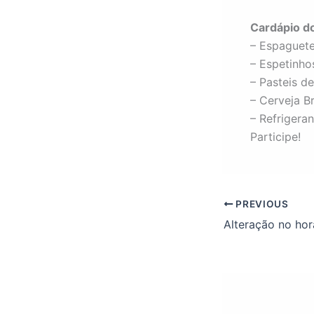
Cardápio do
– Espaguete
– Espetinho
– Pasteis d
– Cerveja B
– Refrigeran
Participe!
PREVIOUS