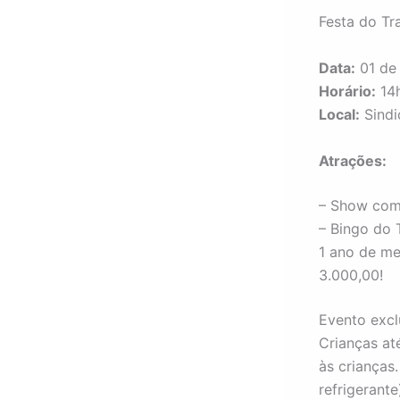
Festa do Tr
Data:
01 de
Horário:
14
Local:
Sind
Atrações:
– Show com
– Bingo do 
1 ano de me
3.000,00!
Evento excl
Crianças a
às crianças
refrigerant