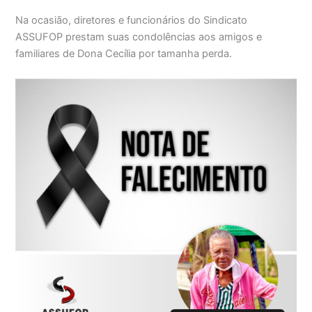
Na ocasião, diretores e funcionários do Sindicato
ASSUFOP prestam suas condolências aos amigos e
familiares de Dona Cecília por tamanha perda.