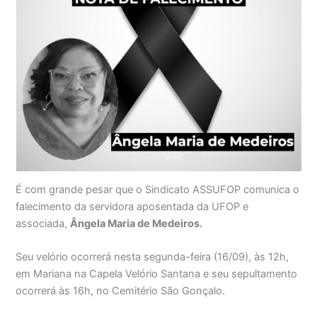
É com grande pesar que o Sindicato ASSUFOP comunica o
falecimento da servidora aposentada da UFOP e
associada,
Ângela Maria de Medeiros.
Seu velório ocorrerá nesta segunda-feira (16/09), às 12h,
em Mariana na Capela Velório Santana e seu sepultamento
ocorrerá às 16h, no Cemitério São Gonçalo.