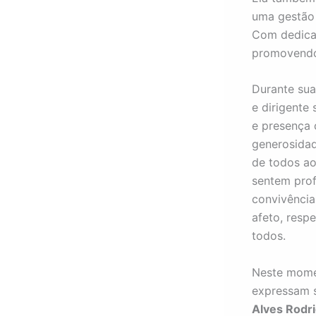
uma gestão 
Com dedicaç
promovendo 
Durante sua
e dirigente
e presença 
generosidad
de todos ao
sentem pro
convivência
afeto, resp
todos.
Neste momen
expressam s
Alves Rodr