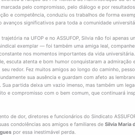
marcada pelo compromisso, pelo diálogo e por resultados
ão e competência, conduziu os trabalhos de forma exemp
avanços significativos para toda a comunidade universitár
 trajetória na UFOP e no ASSUFOP, Silvia não foi apenas u
 sindical exemplar — foi também uma amiga leal, companhei
constante nos momentos importantes da vida universitária
e, escuta atenta e bom humor conquistaram a admiração e
 seu redor. Fez muitos amigos ao longo do caminho, pesso
fundamente sua ausência e guardam com afeto as lembran
. Sua partida deixa um vazio imenso, mas também um leg
eito e compromisso com o bem comum, que continuará ins
to de dor, diretores e funcionários do Sindicato ASSUFO
uas condolências aos amigos e familiares de
Silvia Maria 
igues
por essa inestimável perda.