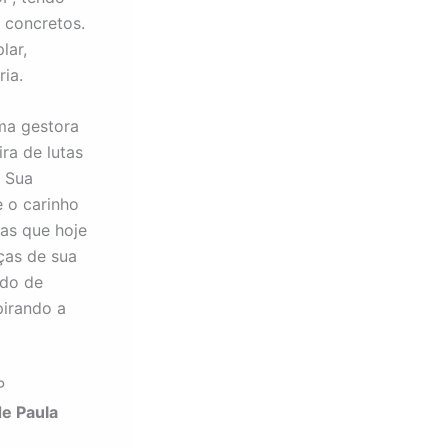
 concretos.
lar,
ia.
ma gestora
ra de lutas
. Sua
 o carinho
as que hoje
ças de sua
ado de
pirando a
P
de Paula