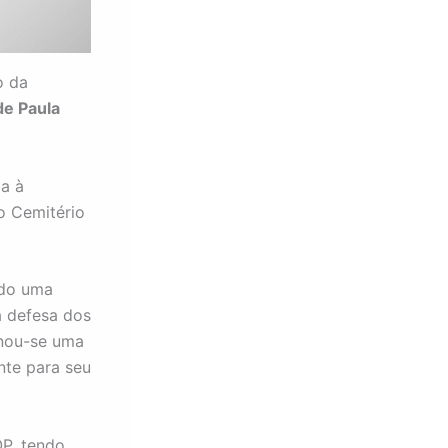
o da
de Paula
ma à
o Cemitério
ndo uma
 defesa dos
rnou-se uma
nte para seu
P, tendo