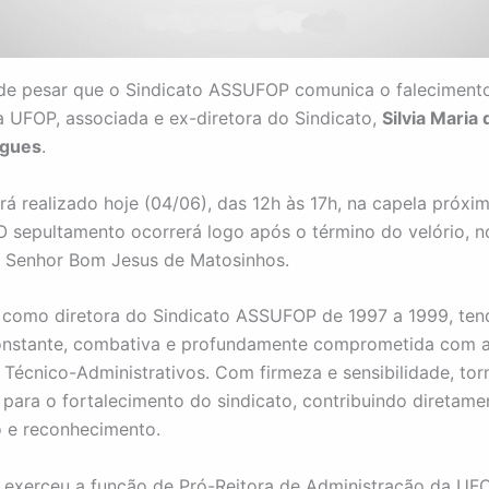
de pesar que o Sindicato ASSUFOP comunica o faleciment
a UFOP, associada e ex-diretora do Sindicato,
Silvia Maria 
igues
.
erá realizado hoje (04/06), das 12h às 17h, na capela próxi
 O sepultamento ocorrerá logo após o término do velório, n
o Senhor Bom Jesus de Matosinhos.
u como diretora do Sindicato ASSUFOP de 1997 a 1999, te
onstante, combativa e profundamente comprometida com a
s Técnico-Administrativos. Com firmeza e sensibilidade, to
para o fortalecimento do sindicato, contribuindo diretame
 e reconhecimento.
exerceu a função de Pró-Reitora de Administração da UFO