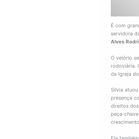
É com gran
servidora d
Alves Rodr
O velório s
rodoviária.
da Igreja d
Silvia atuo
presença c
direitos do
peça-chave 
crescimento
Ela também 