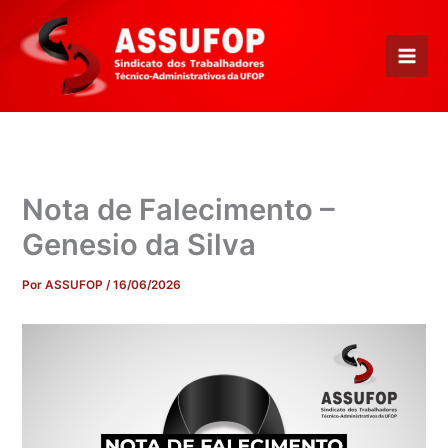
Ir
para
o
conteúdo
Nota de Falecimento –
Genesio da Silva
Por
ASSUFOP
/
16/06/2026