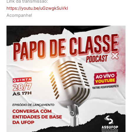
Link da transmissão:
https://youtu.be/uGzwgkSuVkI
Acompanhe!