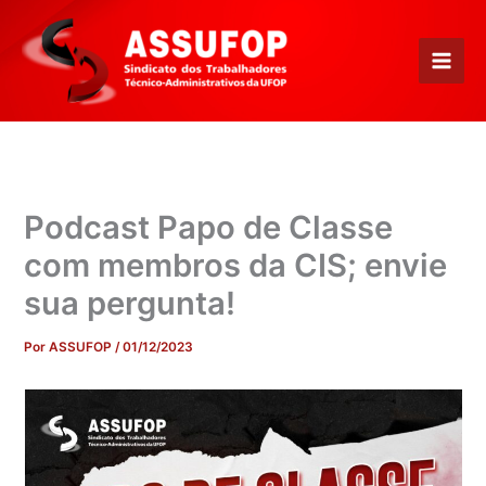
Ir
para
o
conteúdo
Podcast Papo de Classe
com membros da CIS; envie
sua pergunta!
Por
ASSUFOP
/
01/12/2023