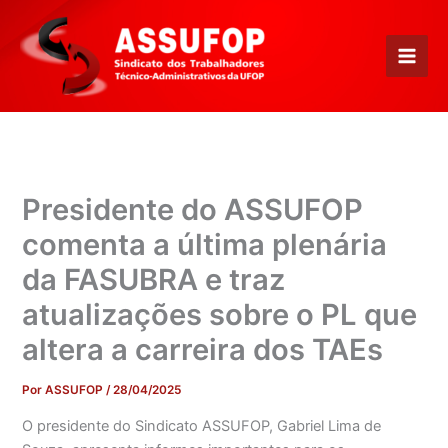
Ir
para
o
conteúdo
Presidente do ASSUFOP
comenta a última plenária
da FASUBRA e traz
atualizações sobre o PL que
altera a carreira dos TAEs
Por
ASSUFOP
/
28/04/2025
O presidente do Sindicato ASSUFOP, Gabriel Lima de