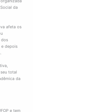
, organizada
 Social da
iva afeta os
ou
 dos
 e depois
.
iva,
seu total
adêmica da
 UFOP e tem