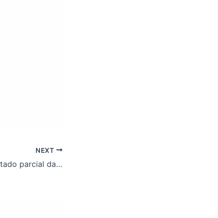
NEXT
SOC divulga resultado parcial das eleições para os conselhos universitários