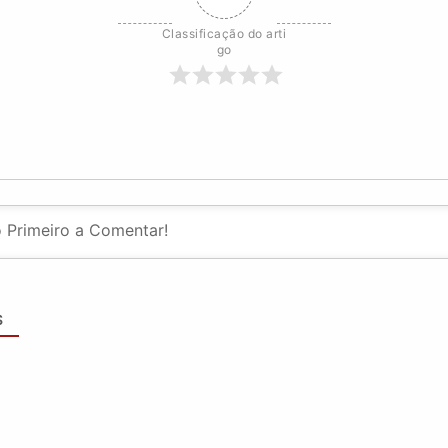
Classificação do arti
go
S