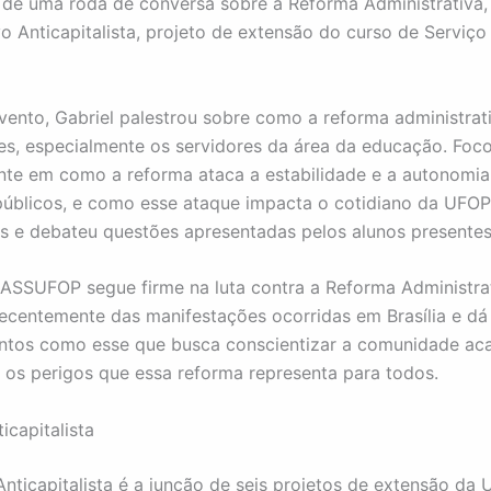
1) de uma roda de conversa sobre a Reforma Administrativa
vo Anticapitalista, projeto de extensão do curso de Serviço
vento, Gabriel palestrou sobre como a reforma administrat
es, especialmente os servidores da área da educação. Foc
nte em como a reforma ataca a estabilidade e a autonomia
públicos, e como esse ataque impacta o cotidiano da UFOP
as e debateu questões apresentadas pelos alunos presentes
 ASSUFOP segue firme na luta contra a Reforma Administrat
recentemente das manifestações ocorridas em Brasília e dá 
entos como esse que busca conscientizar a comunidade ac
os perigos que essa reforma representa para todos.
icapitalista
Anticapitalista é a junção de seis projetos de extensão da