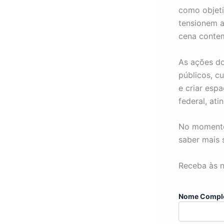
como objeti
tensionem a
cena conte
As ações do
públicos, c
e criar esp
federal, ati
No momento
saber mais
Receba às n
Nome Compl