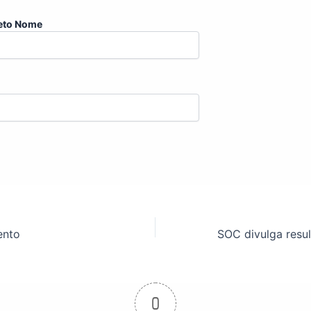
eto Nome
ento
0