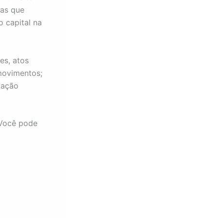
ias que
 capital na
es, atos
 movimentos;
cação
 Você pode