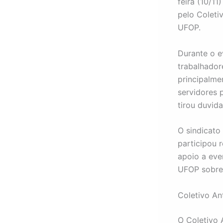
feira (10/1
pelo Coleti
UFOP.
Durante o e
trabalhador
principalme
servidores 
tirou duvid
O sindicato
participou 
apoio a ev
UFOP sobre 
Coletivo Ant
O Coletivo 